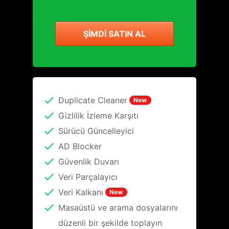
ŞIMDI SATIN AL
Duplicate Cleaner
New
Gizlilik İzleme Karşıtı
Sürücü Güncelleyici
AD Blocker
Güvenlik Duvarı
Veri Parçalayıcı
Veri Kalkanı
New
Masaüstü ve arama dosyalarını
düzenli bir şekilde toplayın