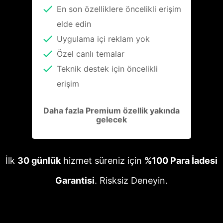
En son özelliklere öncelikli erişim
elde edin
Uygulama içi reklam yok
Özel canlı temalar
Teknik destek için öncelikli
erişim
Daha fazla Premium özellik yakında
gelecek
İlk
30 günlük
hizmet süreniz için
%100 Para İadesi
Garantisi
. Risksiz Deneyin.