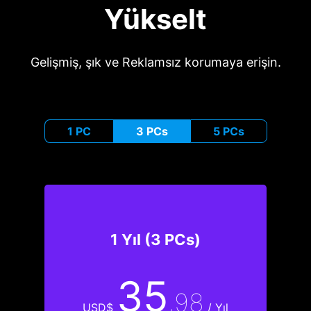
Yükselt
Gelişmiş, şık ve Reklamsız korumaya erişin.
1 PC
3 PCs
5 PCs
1 Yıl (3 PCs)
35
,98
USD$
/ Yıl