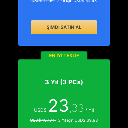
USD$ 71,96
2 Yıl için USD$ 64,98
ŞIMDI SATIN AL
EN İYI TEKLIF
3 Yıl (3 PCs)
23
,33
USD$
/ Yıl
USD$ 107,94
3 Yıl için USD$ 69,98