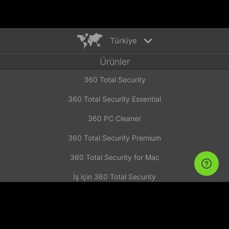
Türkiye
Ürünler
English
360 Total Security
Español
Deutsch
360 Total Security Essential
Português
360 PC Cleaner
Русский
Türkiye
360 Total Security Premium
Français
360 Total Security for Mac
Nederlands
İş için 360 Total Security
Italiano
Haberleri
Tiếng Việt
简体中文
Investor Announcement
繁體中文