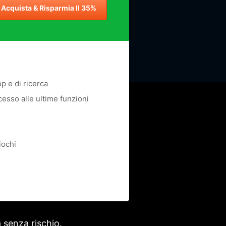
Acquista & Risparmia Il 35%
op e di ricerca
cesso alle ultime funzioni
iochi
a senza rischio.