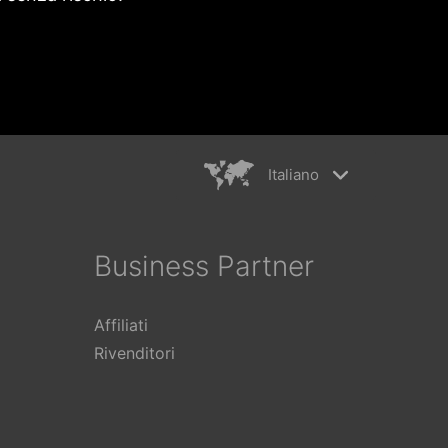
Italiano
rkiye
简体中文
ançais
繁體中文
Business Partner
ederlands
日本語
aliano
Polski
Affiliati
ếng Việt
Rivenditori