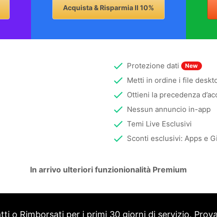
Acquista & Risparmia Il 10%
Protezione dati
New
Metti in ordine i file deskt
Ottieni la precedenza d’ac
Nessun annuncio in-app
Temi Live Esclusivi
Sconti esclusivi: Apps e G
In arrivo ulteriori funzionionalità Premium
i o Rimborsati per i primi 30 giorni di servizio. Prov