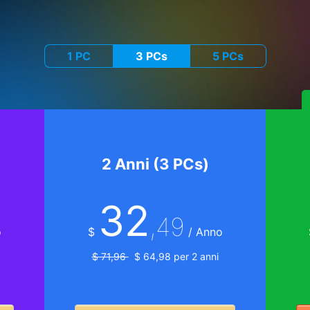
1 PC
3 PCs
5 PCs
2 Anni (3 PCs)
32
,49
o
$
/ Anno
$ 71,96
$ 64,98 per 2 anni