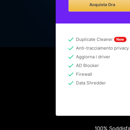
Acquista Ora
Duplicate Cleaner
New
Anti-tracciamento privacy
Aggiorna i driver
AD Blocker
Firewall
Data Shredder
100% Soddisfatt