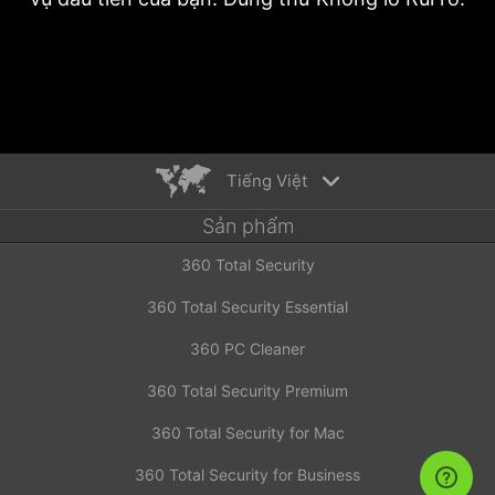
Tiếng Việt
Sản phẩm
English
360 Total Security
Español
Deutsch
360 Total Security Essential
Português
360 PC Cleaner
Русский
Türkiye
360 Total Security Premium
Français
360 Total Security for Mac
Nederlands
360 Total Security for Business
Italiano