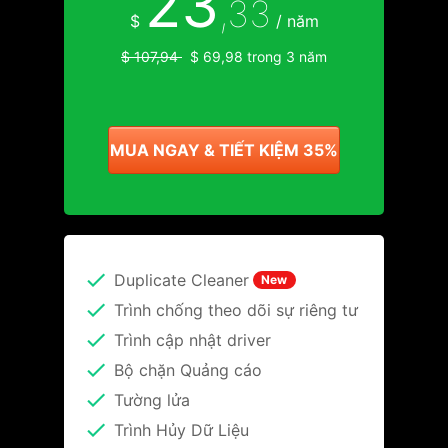
23
,33
$
/ năm
$ 107,94
$ 69,98 trong 3 năm
MUA NGAY & TIẾT KIỆM 35%
Duplicate Cleaner
New
Trình chống theo dõi sự riêng tư
Trình cập nhật driver
Bộ chặn Quảng cáo
Tường lửa
Trình Hủy Dữ Liệu