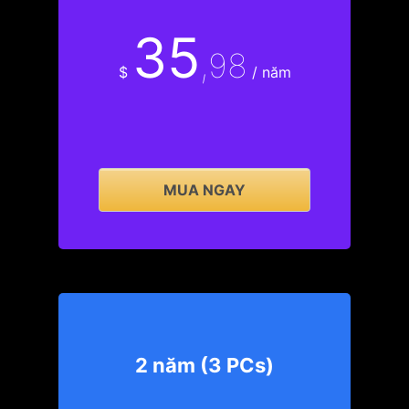
35
,98
$
/ năm
MUA NGAY
2 năm (3 PCs)