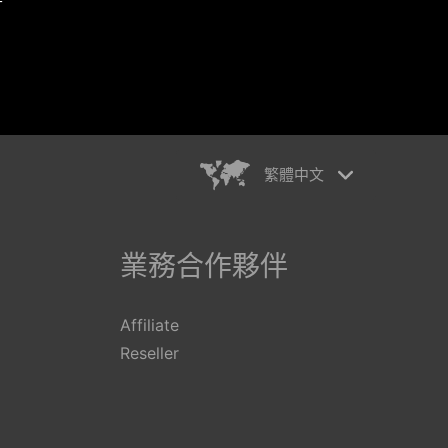
繁體中文
rkiye
简体中文
ançais
繁體中文
業務合作夥伴
ederlands
日本語
aliano
Polski
Affiliate
ếng Việt
Reseller