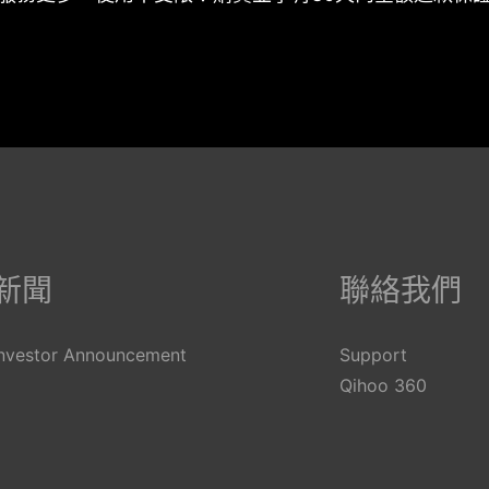
English
Tü
Español
Fr
新聞
聯絡我們
Deutsch
N
Português
It
Investor Announcement
Support
Русский
Ti
Qihoo 360