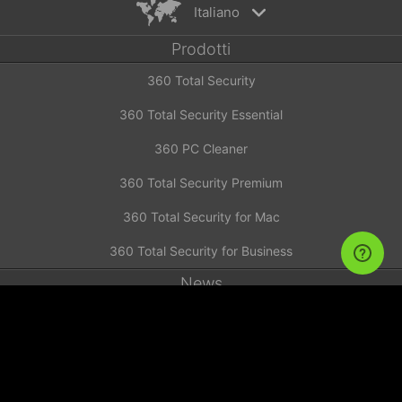
Italiano
Prodotti
English
360 Total Security
Español
Deutsch
360 Total Security Essential
Português
360 PC Cleaner
Русский
Türkiye
360 Total Security Premium
Français
360 Total Security for Mac
Nederlands
360 Total Security for Business
Italiano
News
Tiếng Việt
简体中文
Investor Announcement
繁體中文
Contattaci
日本語
Supporto
Polski