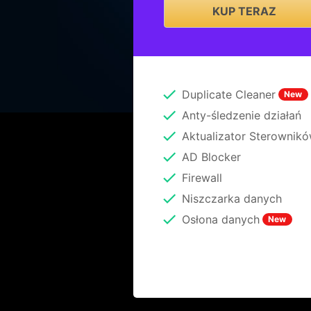
KUP TERAZ
Duplicate Cleaner
New
Anty-śledzenie działań
Aktualizator Sterownik
AD Blocker
Firewall
Niszczarka danych
Osłona danych
New