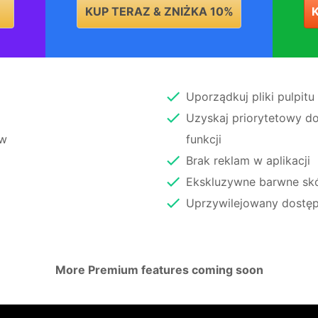
KUP TERAZ & ZNIŻKA 10%
Uporządkuj pliki pulpitu
Uzyskaj priorytetowy d
ów
funkcji
Brak reklam w aplikacji
Ekskluzywne barwne skó
Uprzywilejowany dostęp
More Premium features coming soon