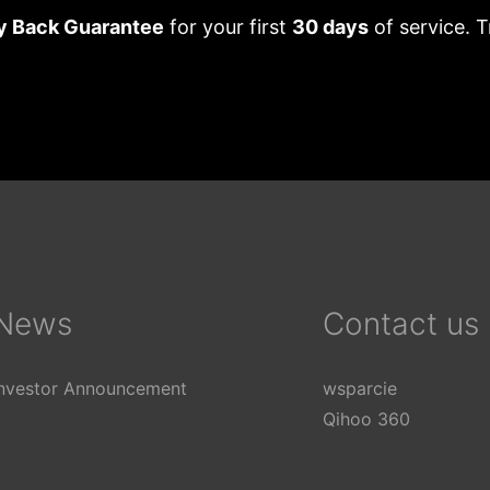
 Back Guarantee
for your first
30 days
of service. T
English
Tü
Español
Fr
News
Contact us
Deutsch
N
Português
It
Investor Announcement
wsparcie
Русский
Ti
Qihoo 360