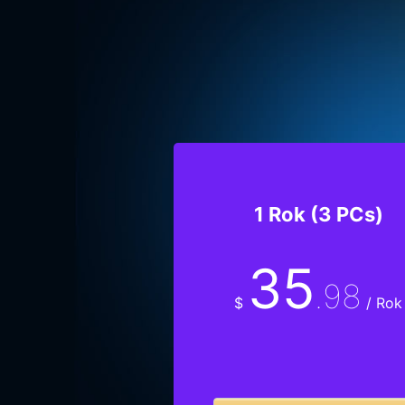
1 Rok (3 PCs)
35
.98
$
/ Rok