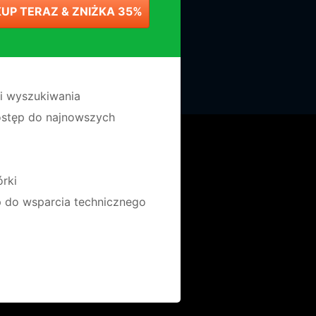
KUP TERAZ & ZNIŻKA 35%
 i wyszukiwania
ostęp do najnowszych
rki
 do wsparcia technicznego