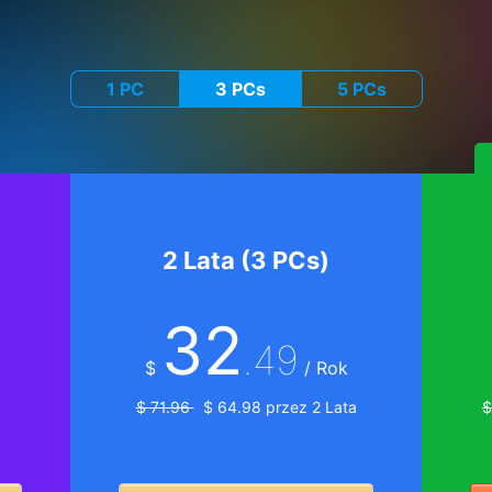
1 PC
3 PCs
5 PCs
2 Lata (3 PCs)
32
.49
$
/ Rok
$ 71.96
$ 64.98 przez 2 Lata
$