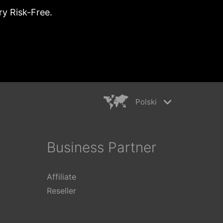
ry Risk-Free.
Polski
rkiye
简体中文
ançais
繁體中文
Business Partner
ederlands
日本語
aliano
Polski
Affiliate
ếng Việt
Reseller