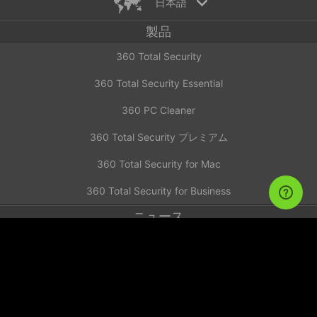
日本語
製品
English
360 Total Security
Español
Deutsch
360 Total Security Essential
Português
360 PC Cleaner
Русский
Türkiye
360 Total Security プレミアム
Français
360 Total Security for Mac
Nederlands
360 Total Security for Business
Italiano
ニュース
Tiếng Việt
简体中文
Investor Announcement
繁體中文
お問い合わせ
日本語
技術サポート
Polski