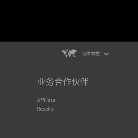
简体中文
rkiye
简体中文
ançais
繁體中文
业务合作伙伴
ederlands
日本語
aliano
Polski
Affiliate
ếng Việt
Reseller