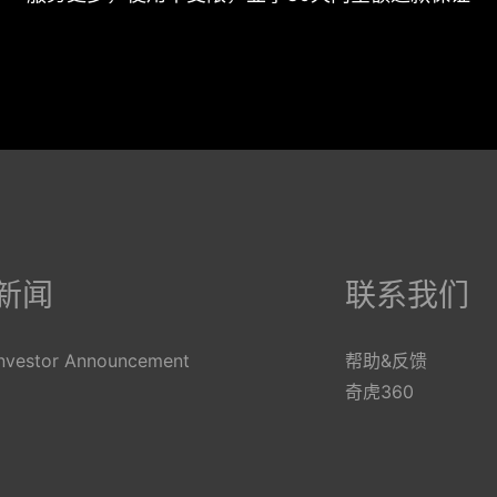
English
Tü
Español
Fr
新闻
联系我们
Deutsch
N
Português
It
Investor Announcement
帮助&反馈
Русский
Ti
奇虎360