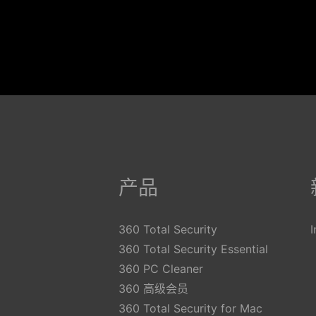
产品
360 Total Security
360 Total Security Essential
360 PC Cleaner
360 高级会员
360 Total Security for Mac