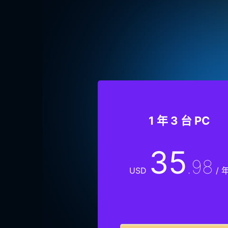
1 年 3 台 PC
35
.98
USD
/ 